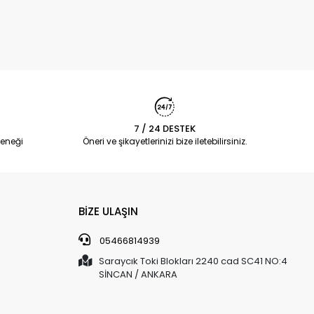
7 / 24 DESTEK
eneği
Öneri ve şikayetlerinizi bize iletebilirsiniz.
BİZE ULAŞIN
05466814939
Saraycık Toki Blokları 2240 cad SC41 NO:4
SİNCAN / ANKARA