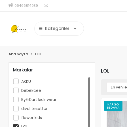
05466814939
Kategoriler
Ana Sayfa
LOL
Markalar
LOL
AKKU
bebekcee
ByErKurt kids wear
KARGO
BEDAVA
dival tesettür
flower kids
LOL