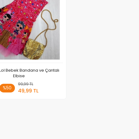
Lol Bebek Bandana ve Çantalı
Elbise
99,99 TL
Sepete Ekle
%50
49,99 TL
Adet