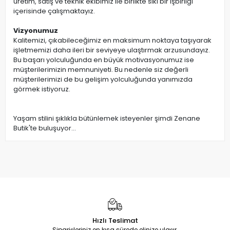
üretim, satış ve teknik ekibimiz ile birlikte sıkı bir işbirliği
içerisinde çalışmaktayız.
Vizyonumuz
Kalitemizi, çıkabileceğimiz en maksimum noktaya taşıyarak
işletmemizi daha ileri bir seviyeye ulaştırmak arzusundayız.
Bu başarı yolculuğunda en büyük motivasyonumuz ise
müşterilerimizin memnuniyeti. Bu nedenle siz değerli
müşterilerimizi de bu gelişim yolculuğunda yanımızda
görmek istiyoruz.
Yaşam stilini şıklıkla bütünlemek isteyenler şimdi Zenane
Butik'te buluşuyor...
Hızlı Teslimat
Siparişleriniz en kısa sürede elinize ulaşır.