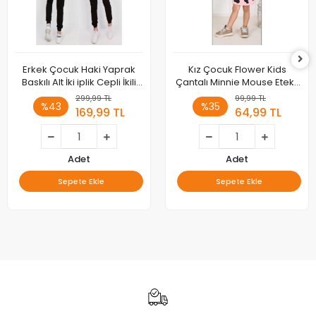
Erkek Çocuk Haki Yaprak
Kız Çocuk Flower Kids
Baskılı Alt İki iplik Cepli İkili
Çantalı Minnie Mouse Etekli
Takım
Takım
299,99 TL
99,99 TL
%43
%35
169,99 TL
64,99 TL
Adet
Adet
Sepete Ekle
Sepete Ekle