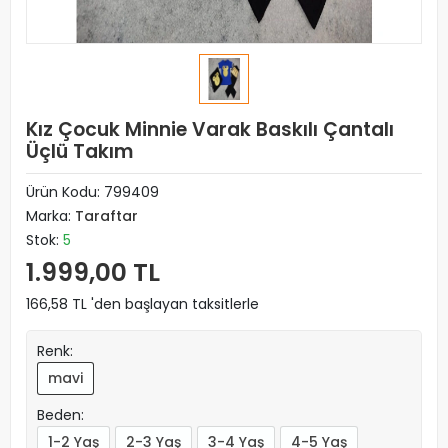
Kız Çocuk Minnie Varak Baskılı Çantalı
Üçlü Takım
Ürün Kodu:
799409
Marka:
Taraftar
Stok:
5
1.999,00 TL
166,58 TL 'den başlayan taksitlerle
Renk:
mavi
Beden:
1-2 Yaş
2-3 Yaş
3-4 Yaş
4-5 Yaş