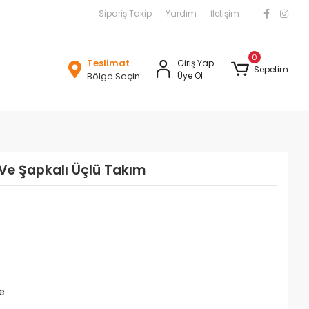
Sipariş Takip
Yardım
İletişim
0
Teslimat
Giriş Yap
Sepetim
Bölge Seçin
Üye Ol
 Ve Şapkalı Üçlü Takım
le