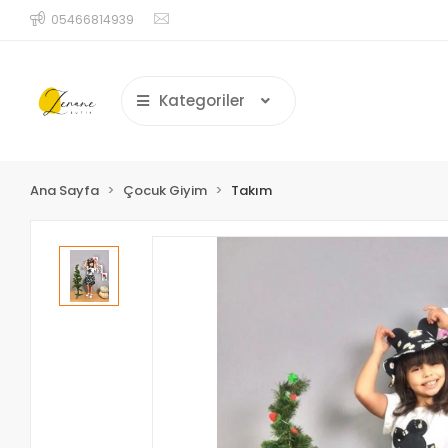
05466814939
Kategoriler
Ana Sayfa
Çocuk Giyim
Takım