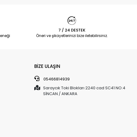
7 / 24 DESTEK
eneği
Öneri ve şikayetlerinizi bize iletebilirsiniz.
BİZE ULAŞIN
05466814939
Saraycık Toki Blokları 2240 cad SC41 NO:4
SİNCAN / ANKARA