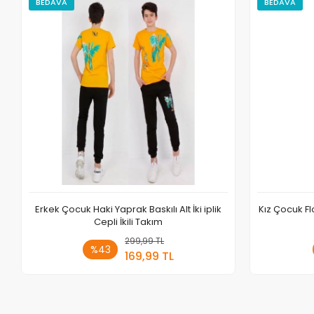
BEDAVA
BEDAVA
Erkek Çocuk Haki Yaprak Baskılı Alt İki iplik
Kız Çocuk F
Cepli İkili Takım
299,99 TL
Sepete Ekle
%43
169,99 TL
Adet