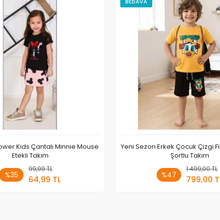
BEDAVA
lower Kids Çantalı Minnie Mouse
Yeni Sezon Erkek Çocuk Çizgi Fi
Etekli Takım
Şortlu Takım
99,99 TL
Sepete Ekle
1.499,00 TL
Sepete
%35
%47
64,99 TL
799,00 T
Adet
Adet