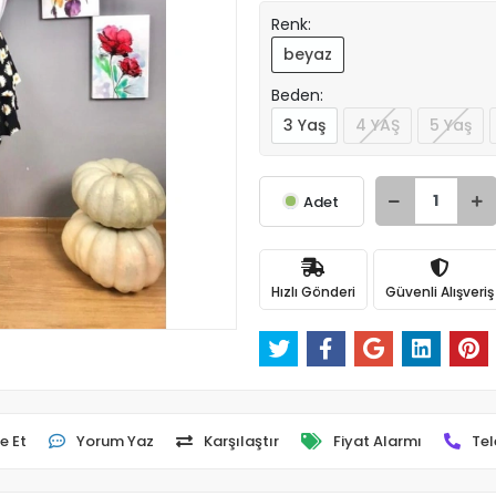
Renk:
beyaz
Beden:
3 Yaş
4 YAŞ
5 Yaş
Adet
Hızlı Gönderi
Güvenli Alışveriş
e Et
Yorum Yaz
Karşılaştır
Fiyat Alarmı
Tel