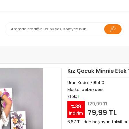
Kız Çocuk Minnie Etek
Ürün Kodu:
799410
Marka:
bebekcee
Stok:
1
129,99 TL
%38
79,99 TL
indirim
6,67 TL 'den başlayan taksitler