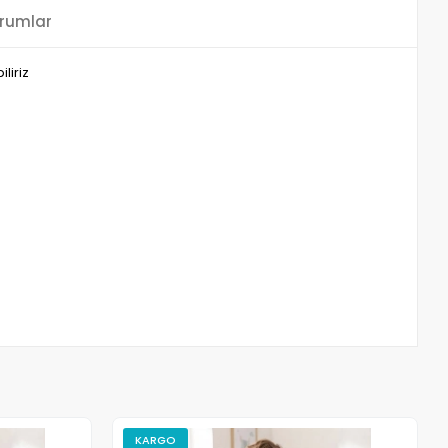
rumlar
liriz
KARGO