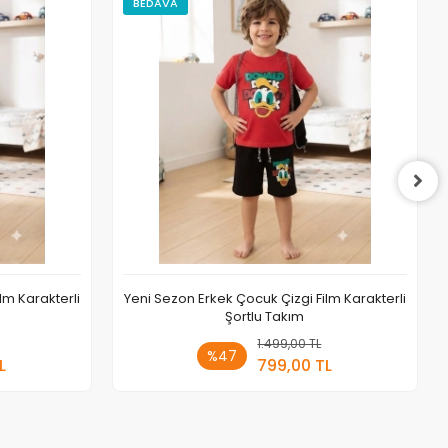
BEDAVA
lm Karakterli
Yeni Sezon Erkek Çocuk Çizgi Film Karakterli
Şortlu Takım
 Ekle
1.499,00 TL
Sepete Ekle
%47
L
799,00 TL
Adet