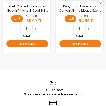
Erkek Çocuk Haki Yaprak
Kız Çocuk Flower Kids
Baskılı Alt İki iplik Cepli İkili
Çantalı Minnie Mouse Etekli
Takım
Takım
299,99 TL
99,99 TL
%43
%35
169,99 TL
64,99 TL
Adet
Adet
Sepete Ekle
Sepete Ekle
Hızlı Teslimat
Siparişleriniz en kısa sürede elinize ulaşır.