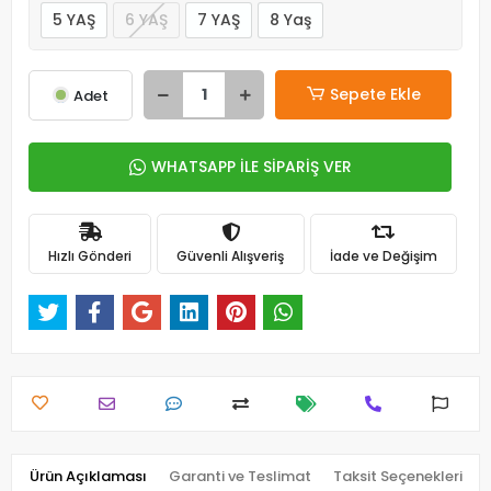
5 YAŞ
6 YAŞ
7 YAŞ
8 Yaş
Sepete Ekle
Adet
WHATSAPP İLE SİPARİŞ VER
Hızlı Gönderi
Güvenli Alışveriş
İade ve Değişim
Ürün Açıklaması
Garanti ve Teslimat
Taksit Seçenekleri