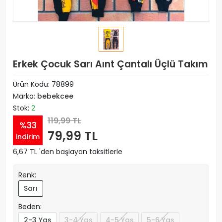
Erkek Çocuk Sarı Aınt Çantalı Üçlü Takım
Ürün Kodu:
78899
Marka:
bebekcee
Stok:
2
119,99 TL
%33
79,99 TL
indirim
6,67 TL 'den başlayan taksitlerle
Renk:
Sarı
Beden:
2-3 Yaş
3-4 Yaş
4-5 Yaş
5-6 Yaş