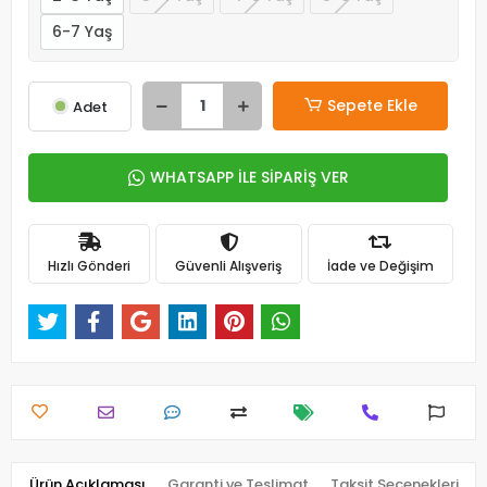
6-7 Yaş
Sepete Ekle
Adet
WHATSAPP İLE SİPARİŞ VER
Hızlı Gönderi
Güvenli Alışveriş
İade ve Değişim
Ürün Açıklaması
Garanti ve Teslimat
Taksit Seçenekleri