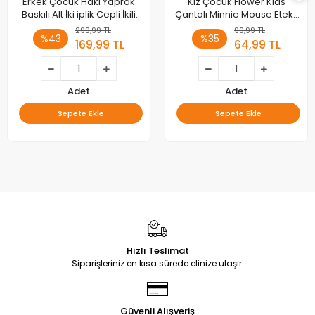
Erkek Çocuk Haki Yaprak
Kız Çocuk Flower Kids
Baskılı Alt İki iplik Cepli İkili
Çantalı Minnie Mouse Etekli
Takım
Takım
299,99 TL
99,99 TL
%43
%35
169,99 TL
64,99 TL
Adet
Adet
Sepete Ekle
Sepete Ekle
Hızlı Teslimat
Siparişleriniz en kısa sürede elinize ulaşır.
Güvenli Alışveriş