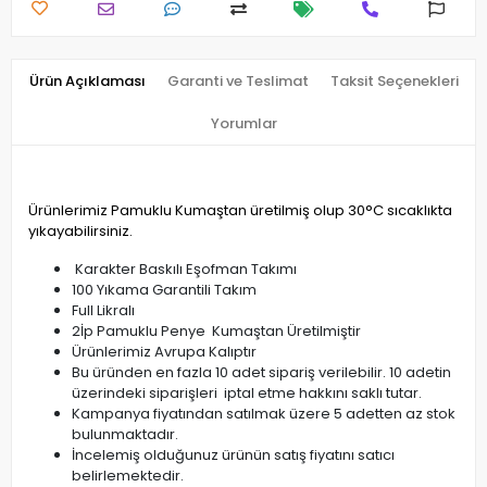
Ürün Açıklaması
Garanti ve Teslimat
Taksit Seçenekleri
Yorumlar
Ürünlerimiz Pamuklu Kumaştan üretilmiş olup 30°C sıcaklıkta
yıkayabilirsiniz.
Karakter Baskılı Eşofman Takımı
100 Yıkama Garantili Takım
Full Likralı
2İp Pamuklu Penye Kumaştan Üretilmiştir
Ürünlerimiz Avrupa Kalıptır
Bu üründen en fazla 10 adet sipariş verilebilir. 10 adetin
üzerindeki siparişleri iptal etme hakkını saklı tutar.
Kampanya fiyatından satılmak üzere 5 adetten az stok
bulunmaktadır.
İncelemiş olduğunuz ürünün satış fiyatını satıcı
belirlemektedir.