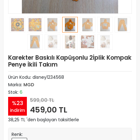
Karekter Baskılı Kapüşonlu 2İplik Kompak
Penye İkili Takım
Ürün Kodu:
disney1234568
Marka:
MGD
Stok:
6
599,00 TL
%23
459,00 TL
indirim
38,25 TL 'den başlayan taksitlerle
Renk: