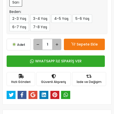
Sarı
Beden:
2-3 Yaş
3-4 Yaş
4-5 Yaş
5-6 Yaş
6-7 Yaş
7-8 Yaş
Sepete Ekle
Adet
WHATSAPP İLE SİPARİŞ VER
Hızlı Gönderi
Güvenli Alışveriş
İade ve Değişim